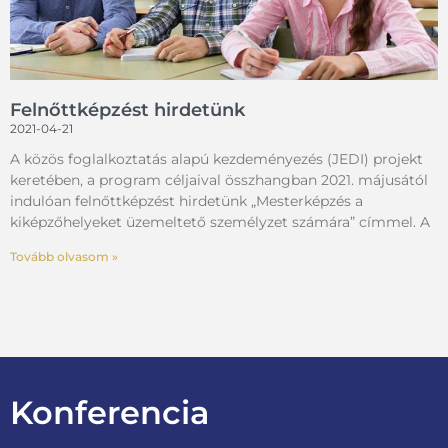
Felnőttképzést hirdetünk
2021-04-21
A közös foglalkoztatás alapú kezdeményezés (JEDI) projekt
keretében, a program céljaival összhangban 2021. májusától
indulóan felnőttképzést hirdetünk „Mesterképzés a
kiképzőhelyeket üzemeltető személyzet számára” címmel. A
Tovább olvasom »
Konferencia