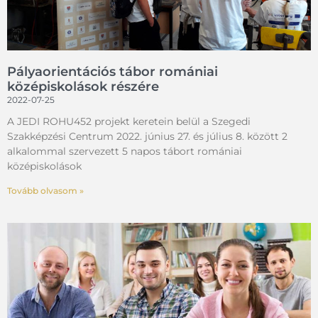
Pályaorientációs tábor romániai
középiskolások részére
2022-07-25
A JEDI ROHU452 projekt keretein belül a Szegedi
Szakképzési Centrum 2022. június 27. és július 8. között 2
alkalommal szervezett 5 napos tábort romániai
középiskolások
Tovább olvasom »