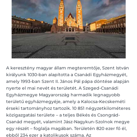
A keresztény magyar állam megteremtője, Szent István
királyunk 1030-ban alapította a Csanádi Egyházmegyét,
amely 1993-ban Szent II. János Pál pápa döntése alapján
nyerte el mai nevét és területét. A Szeged-Csanádi
Egyházmegye Magyarország harmadik legnagyobb
területű egyházmegyéje, amely a Kalocsa-Kecskeméti
érseki tartományhoz tartozik. 10 851 négyzetkilométeres
közigazgatási területe – a teljes Békés és Csongrád-
Csanád megyét, valamint Jász-Nagykun-Szolnok megye
egy részét – foglalja magában. Területén 820 ezer fő él,
ebből 234 ezer a katolikusok száma. Az